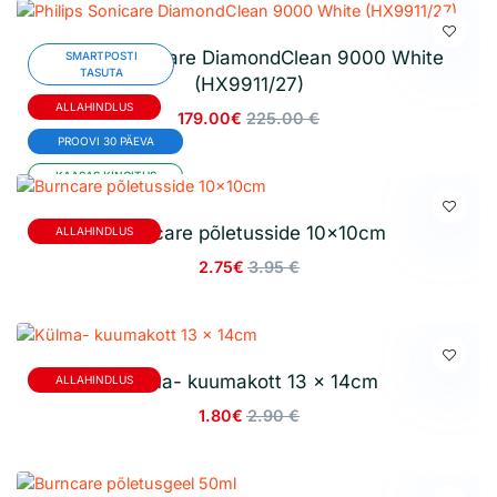
Philips Sonicare DiamondClean 9000 White
SMARTPOSTI
TASUTA
(HX9911/27)
ALLAHINDLUS
179.00€
225.00 €
PROOVI 30 PÄEVA
KAASAS KINGITUS
Burncare põletusside 10x10cm
ALLAHINDLUS
2.75€
3.95 €
Külma- kuumakott 13 x 14cm
ALLAHINDLUS
1.80€
2.90 €