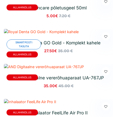
Burncare põletusgeel 50ml
ALLAHINDLUS
5.00€
7.20 €
Royal Denta GO Gold - Komplekt kahele
SMARTPOSTI
TASUTA
27.50€
35.00 €
ALLAHINDLUS
AND Digitaalne vererõhuaparaat UA-767JP
ALLAHINDLUS
35.00€
45.00 €
Inhalaator FeelLife Air Pro II
ALLAHINDLUS