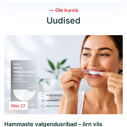
— Ole kursis
Uudised
May 22
Hammaste valgendusribad – õrn viis