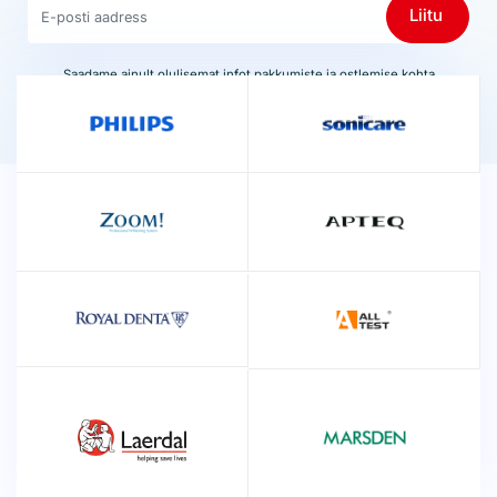
Saadame ainult olulisemat infot pakkumiste ja ostlemise kohta