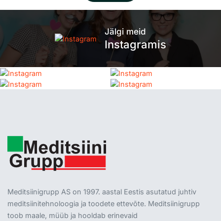
Jälgi meid
Instagramis
Meditsiinigrupp AS on 1997. aastal Eestis asutatud juhtiv
meditsiinitehnoloogia ja toodete ettevõte. Meditsiinigrupp
toob maale, müüb ja hooldab erinevaid