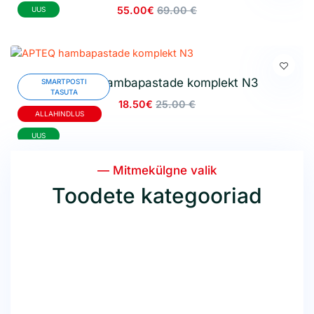
55.00€
69.00 €
UUS
APTEQ hambapastade komplekt N3
SMARTPOSTI
TASUTA
18.50€
25.00 €
ALLAHINDLUS
UUS
— Mitmekülgne valik
Toodete kategooriad