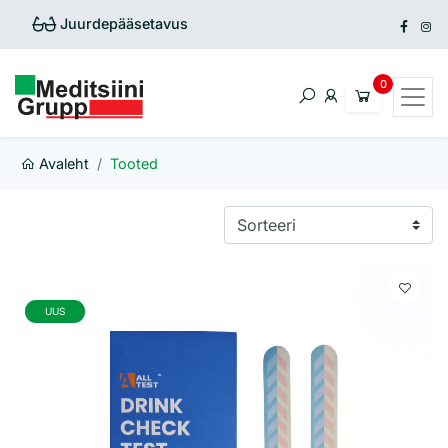
Juurdepääsetavus
Avaleht
Tooted
UUS