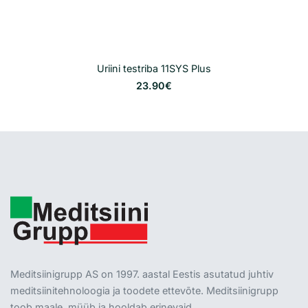
Uriini testriba 11SYS Plus
23.90€
Meditsiinigrupp AS on 1997. aastal Eestis asutatud juhtiv
meditsiinitehnoloogia ja toodete ettevõte. Meditsiinigrupp
toob maale, müüb ja hooldab erinevaid