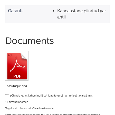
Garantii
Kaheaastane piiratud gar
antii
Documents
Kasutusjuhend
**** põhineb kahel kaheminutilisel igapäevasel harjamisel tavarežiimis
* Esitatud andmed
Tegelikud tulemused võivad varieeruda
võrreldes käsihambaharjaga tervislikumate hammaste ja igemete saamiseks