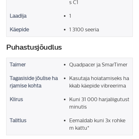
s C1
Laadija
1
Käepide
1 3100 seeria
Puhastusjõudlus
Taimer
Quadpacer ja SmarTimer
Tagasiside jõulise ha
Kasutaja hoiatamiseks ha
rjamise kohta
kkab käepide vibreerima
Kiirus
Kuni 31 000 harjaliigutust
minutis
Talitlus
Eemaldab kuni 3x rohke
m kattu*