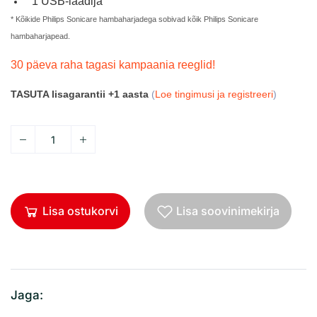
1 USB-laadija
* Kõikide Philips Sonicare hambaharjadega sobivad kõik Philips Sonicare
hambaharjapead.
30 päeva raha tagasi kampaania reeglid!
TASUTA lisagarantii +1 aasta
(
Loe tingimusi ja registreeri
)
Lisa ostukorvi
Lisa soovinimekirja
Jaga: