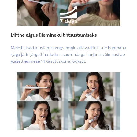
Lihtne algus ülemineku lihtsustamiseks
Meie lihtsad alustamisprogrammid aitavad teil uue hambaha
rjaga järk-järgult harjuda – suurendage harjamisvõimsust ae
glaselt esimese 14 kasutuskorra jooksul.