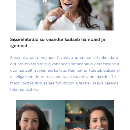
Sisseehitatud surveandur kaitseb hambaid ja
igemeid
Sisseehitatud surveandur tuvastab automaatselt rakendatu
d surve, hoiatab teid ja vähendab hambaharja vibratsioone a
utomaatselt, et igemeid kaitsta. Hambahari tuletab pulseeriv
a heliga meelde, et te avaldatavat survet vähendaksite. 7 ini
mest 10-st leidsid, et see funktsioon aitas neil saada parema
teks harjajateks.