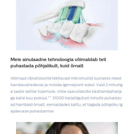
Meie ainulaadne tehnoloogia võimaldab teil
puhastada põhjalikult, kuid õrnalt
Võimsad vibratsioonid tekitavad mikromullid suunates need
hambavahedesse ja mööda igemejoont edasi. Vaid 2 minutig
a saate sellise tulemuse, mille saavutaksite käsihambaharja
ga kahe kuu jooksul.** 31000 harjaliigutust minutis puhastav
ad hambaid õrnalt, eemaldades kattu, et tagada põhjaliku ig
apäevase puhastamise.