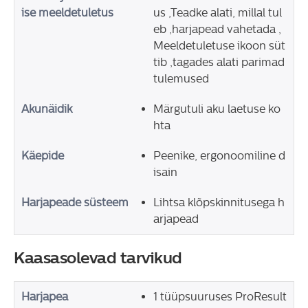
ise meeldetuletus
us ,Teadke alati, millal tul
eb ,harjapead vahetada ,
Meeldetuletuse ikoon süt
tib ,tagades alati parimad
tulemused
Akunäidik
Märgutuli aku laetuse ko
hta
Käepide
Peenike, ergonoomiline d
isain
Harjapeade süsteem
Lihtsa klõpskinnitusega h
arjapead
Kaasasolevad tarvikud
Harjapea
1 tüüpsuuruses ProResult