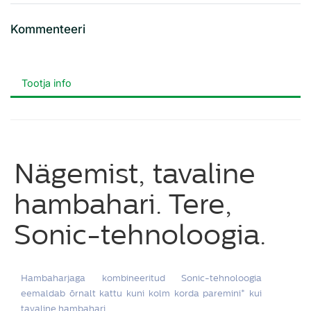
Kommenteeri
Tootja info
Nägemist, tavaline
hambahari. Tere,
Sonic-tehnoloogia.
Hambaharjaga kombineeritud Sonic-tehnoloogia
eemaldab õrnalt kattu kuni kolm korda paremini* kui
tavaline hambahari.