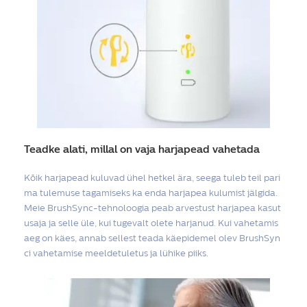
Teadke alati, millal on vaja harjapead vahetada
Kõik harjapead kuluvad ühel hetkel ära, seega tuleb teil pari
ma tulemuse tagamiseks ka enda harjapea kulumist jälgida.
Meie BrushSync-tehnoloogia peab arvestust harjapea kasut
usaja ja selle üle, kui tugevalt olete harjanud. Kui vahetamis
aeg on käes, annab sellest teada käepidemel olev BrushSyn
ci vahetamise meeldetuletus ja lühike piiks.