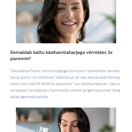
Eemaldab kattu käsihambaharjaga võrreldes 3x
paremini*
Täiustatud Sonic tehnoloogiaga Sonicare'i elektrilise hamba
harja puhul on kliiniliselt tõestatud, et see eemaldab hamba
kattu kuni KOLM KORDA paremini* kui käsihambahari. See e
emaldab hambakatu hammaste vahelt ja igemejoonelt ning
aitab igemeid kaitsta.