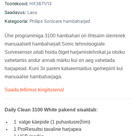
Tootekood:
HX3671/13
Saadavus:
Laos
Kategooria:
Philips Sonicare hambaharjad
Ühe programmiga 3100 hambahari on lihtsaim üleminek
manuaalselt hambaharjalt Sonic tehnoloogiale.
Survesensor aitab hoida õiget harjamistehnikat ja otsiku
vahetamis andur annab märku kui on aeg vahetada
harjapead. Kuni 3x parem katueemaldus igemepiiril kui
manuaalse hambaharjaga.
Saada tellimus kingitusena!
Daily Clean 3100 White pakend sisaldab
:
1 valge käepide (1 puhastusrežiim)
1 ProResultsi tavaline harjapea