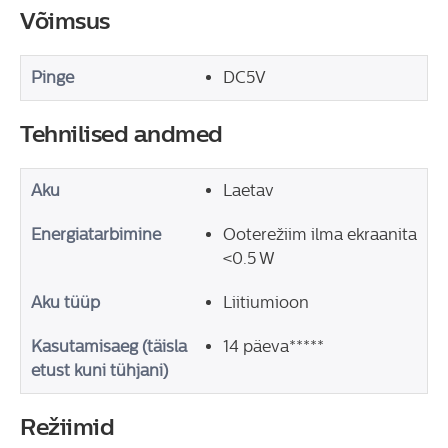
Võimsus
Pinge
DC5V
Tehnilised andmed
Aku
Laetav
Energiatarbimine
Ooterežiim ilma ekraanita
<0.5 W
Aku tüüp
Liitiumioon
Kasutamisaeg (täisla
14 päeva*****
etust kuni tühjani)
Režiimid