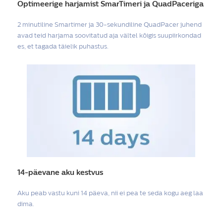
Optimeerige harjamist SmarTimeri ja QuadPaceriga
2 minutiline Smartimer ja 30-sekundiline QuadPacer juhend
avad teid harjama soovitatud aja vältel kõigis suupiirkondad
es, et tagada täielik puhastus.
14-päevane aku kestvus
Aku peab vastu kuni 14 päeva, nii ei pea te seda kogu aeg laa
dima.