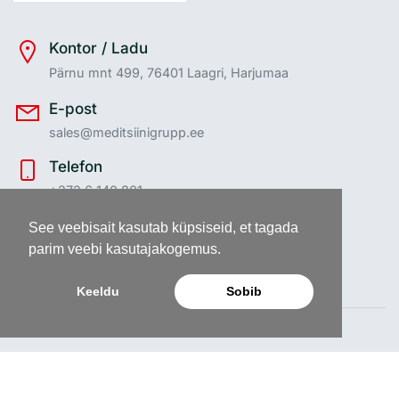
Kontor / Ladu
Pärnu mnt 499, 76401 Laagri, Harjumaa
E-post
sales@meditsiinigrupp.ee
Telefon
+372 6 140 801
Klienditeenindus
See veebisait kasutab küpsiseid, et tagada
E-R: 09:00 - 16:30
parim veebi kasutajakogemus.
Keeldu
Sobib
Meditsiinigrupp AS ©
2026
Kõik õigused reserveeritud |
Veebi platvorm:
Procommerce