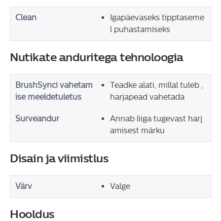
Clean
Igapäevaseks tipptaseme
l puhastamiseks
Nutikate anduritega tehnoloogia
BrushSynci vahetam
Teadke alati, millal tuleb ,
ise meeldetuletus
harjapead vahetada
Surveandur
Annab liiga tugevast harj
amisest märku
Disain ja viimistlus
Värv
Valge
Hooldus