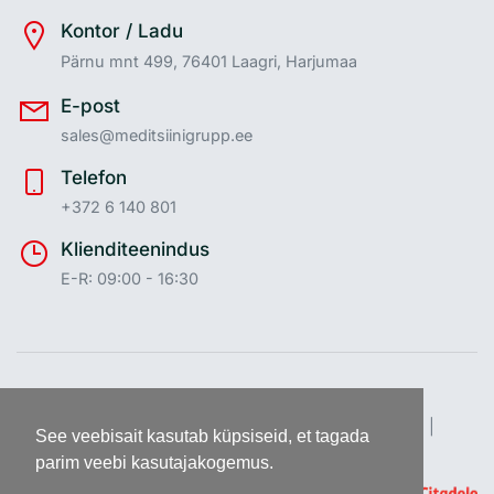
Kontor / Ladu
Pärnu mnt 499, 76401 Laagri, Harjumaa
E-post
sales@meditsiinigrupp.ee
Telefon
+372 6 140 801
Klienditeenindus
E-R: 09:00 - 16:30
Meditsiinigrupp AS ©
2026
Kõik õigused reserveeritud |
See veebisait kasutab küpsiseid, et tagada
Veebi platvorm:
Procommerce
parim veebi kasutajakogemus.